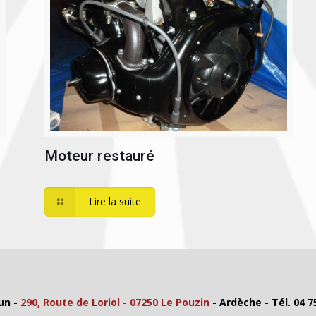
Moteur restauré
Lire la suite
un -
290, Route de Loriol - 07250 Le Pouzin
- Ardèche - Tél. 04 7