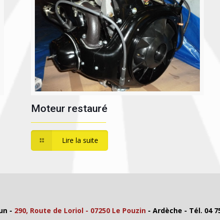
Moteur restauré
Lire la suite
un -
290, Route de Loriol - 07250 Le Pouzin
- Ardèche - Tél. 04 7