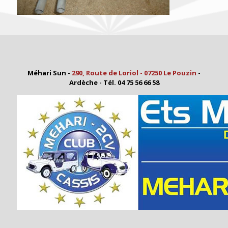
Méhari Sun -
290, Route de Loriol - 07250 Le Pouzin
-
Ardèche - Tél. 04 75 56 66 58